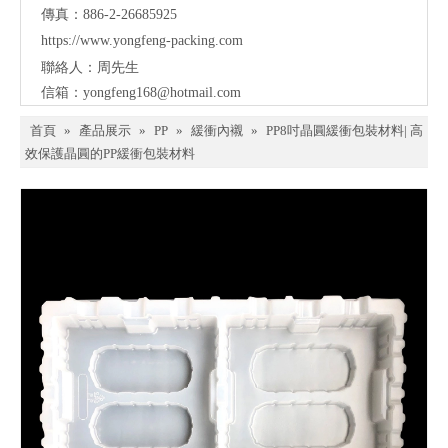
傳真：886-2-26685925
https://www.yongfeng-packing.
com
聯絡人：周先生
信箱：
yongfeng168@hotmail.com
首頁
»
產品展示
»
PP
»
緩衝內襯
»
PP8吋晶圓緩衝包裝材料| 高
效保護晶圓的PP緩衝包裝材料