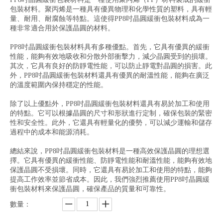
包裝材料。聚丙烯是一種具有優異物理和化學性質的塑料，具有輕
量、耐用、耐腐蝕等特點。這使得PP8吋晶圓緩衝包裝材料成為一
種非常適合用於保護晶圓的材料。
PP8吋晶圓緩衝包裝材料具有多種優點。首先，它具有優異的緩衝
性能，能夠有效地吸收和分散外部衝擊力，減少晶圓受到的損壞。
其次，它具有良好的防靜電性能，可以防止靜電對晶圓的損害。此
外，PP8吋晶圓緩衝包裝材料還具有優異的耐溫性能，能夠在廣泛
的溫度範圍內保持穩定的性能。
除了以上優點外，PP8吋晶圓緩衝包裝材料還具有易於加工和使用
的特點。它可以根據晶圓的尺寸和形狀進行定制，確保包裝的緊密
性和安全性。此外，它還具有輕量化的優勢，可以減少運輸和儲存
過程中的成本和能源消耗。
總結來說，PP8吋晶圓緩衝包裝材料是一種高效保護晶圓的理想選
擇。它具有優異的緩衝性能、防靜電性能和耐溫性能，能夠有效地
保護晶圓不受損壞。同時，它還具有易於加工和使用的特點，能夠
提高工作效率並節省成本。因此，我們強烈推薦使用PP8吋晶圓緩
衝包裝材料來保護晶圓，確保產品的質量和可靠性。
數量：