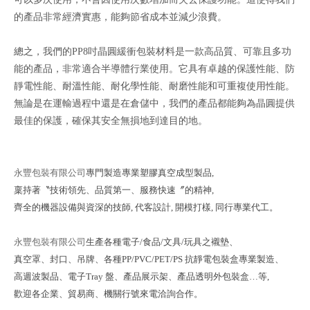
的產品非常經濟實惠，能夠節省成本並減少浪費。
總之，我們的PP8吋晶圓緩衝包裝材料是一款高品質、可靠且多功
能的產品，非常適合半導體行業使用。它具有卓越的保護性能、防
靜電性能、耐溫性能、耐化學性能、耐磨性能和可重複使用性能。
無論是在運輸過程中還是在倉儲中，我們的產品都能夠為晶圓提供
最佳的保護，確保其安全無損地到達目的地。
永豐包裝有限公司
專門製造專業塑膠真空成型製品,
稟持著〝技術領先、品質第一、服務快速〞
的精神,
齊全的機器設備與資深的技師, 代客設計, 開模打樣, 同行專業代工。
永豐包裝有限公司
生產各種電子/食品/文具/玩具之襯墊、
真空罩、封口、吊牌、
各種PP/PVC/PET/PS 抗靜電包裝盒專業製造、
高週波製品、電子Tray 盤、
產品展示架、產品透明外包裝盒…等,
歡迎各企業、貿易商、機關行號來電洽詢合作。