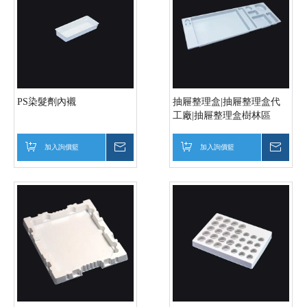
PS染髮劑內襯
抽屜整理盒|抽屜整理盒代
工廠|抽屜整理盒樹林區
加入詢價籃
詢價
加入詢價籃
詢價