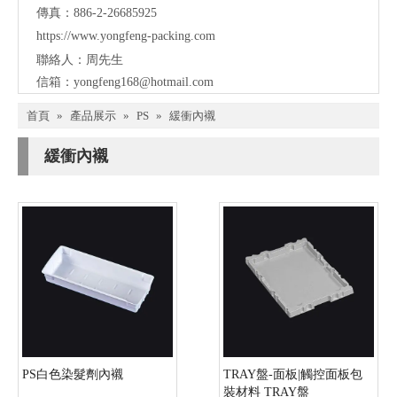
傳真：886-2-26685925
https://www.yongfeng-packing.
com
聯絡人：周先生
信箱：
yongfeng168@hotmail.com
首頁
»
產品展示
»
PS
»
緩衝內襯
緩衝內襯
PS白色染髮劑內襯
TRAY盤-面板|觸控面板包
裝材料 TRAY盤