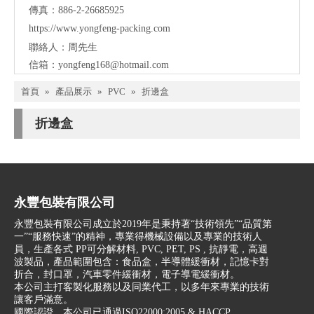
傳真：886-2-26685925
https://www.yongfeng-packing.
com
聯絡人：周先生
信箱：
yongfeng168@hotmail.com
首頁
»
產品展示
»
PVC
»
折邊盒
折邊盒
永豐包裝有限公司
永豐包裝有限公司成立於2019年是秉持著“技術領先”“品質第
一”“服務快速”的精神，專業得機械設備以及專業的技術人
員，生產各式 PP可分解材料, PVC, PET, PS , 抗靜電，高週
波製品，產品範圍包含：食品盒，半導體緩衝材，記憶卡對
折合，封口罩，汽車零件緩衝材，電子導電緩衝材。
本公司主打客製化服務以及同業代工，以多年來專業的技術
讓客戶滿意。
國際認證，本公司已通過ISO22000:2005 & HACCP 。