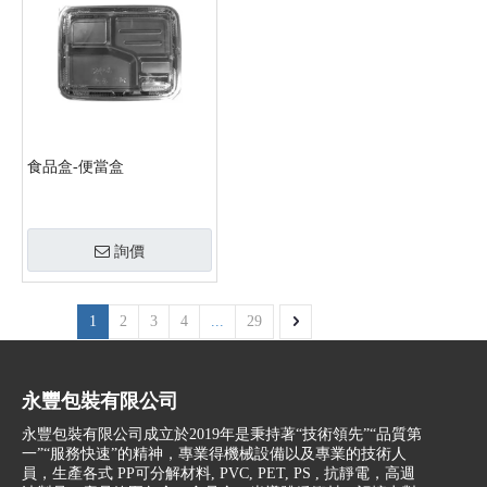
食品盒-便當盒
詢價
1
2
3
4
...
29
永豐包裝有限公司
永豐包裝有限公司成立於2019年是秉持著“技術領先”“品質第
一”“服務快速”的精神，專業得機械設備以及專業的技術人
員，生產各式 PP可分解材料, PVC, PET, PS , 抗靜電，高週