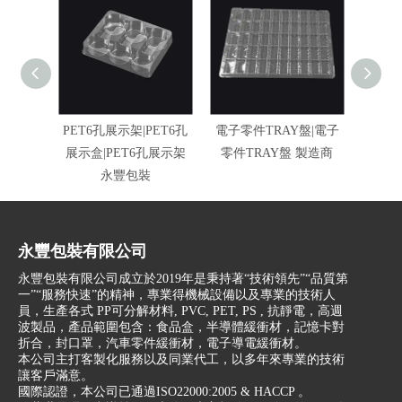
PET6孔展示架|PET6孔
電子零件TRAY盤|電子
包裝
展示盒|PET6孔展示架
零件TRAY盤 製造商
永豐包裝
永豐包裝有限公司
永豐包裝有限公司成立於2019年是秉持著“技術領先”“品質第
一”“服務快速”的精神，專業得機械設備以及專業的技術人
員，生產各式 PP可分解材料, PVC, PET, PS , 抗靜電，高週
波製品，產品範圍包含：食品盒，半導體緩衝材，記憶卡對
折合，封口罩，汽車零件緩衝材，電子導電緩衝材。
本公司主打客製化服務以及同業代工，以多年來專業的技術
讓客戶滿意。
國際認證，本公司已通過ISO22000:2005 & HACCP 。