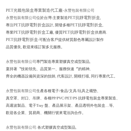
PET光籤包裝盒專業製造代工廠-
永豐包裝有限公司
永豐包裝有限公司
位於台灣-主要製造
PET抗靜電對折盒
,
專注
PET抗靜電對折盒
設計,
開發多種
PET抗靜電對折盒
,
專業
PET抗靜電對折盒
工廠
, 優質
PET抗靜電對折盒
供應商.
PET抗靜電對折盒
-可配合客戶提供材質顏色專屬設計製作
品質優良, 歡迎來樣訂製多元服務。
永豐包裝有限公司
專門製造專業塑膠真空成型製品,
稟持著〝技術領先、品質第一、服務快速〞
的精神,
齊全的機器設備與資深的技師, 代客設計, 開模打樣, 同行專業代工。
永豐包裝有限公司
生產各種電子/食品/文具/玩具之襯墊、
真空罩、封口、吊牌、
各種PP/PVC/PET/PS 抗靜電包裝盒專業製造、
高週波製品、電子Tray 盤、
產品展示架、產品透明外包裝盒…等,
歡迎各企業、貿易商、機關行號來電洽詢合作。
永豐包裝有限公司
:各式塑膠真空成型製品,