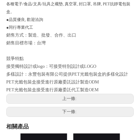
各種電子/食品/文具/玩具之襯墊, 真
空罩, 封口罩, 吊牌, PET抗靜電包裝
盒
。
●品質優良, 歡迎洽詢
●同行專業代工
銷售方式：製造、批發、合作、出口
銷售目標市場：台灣
競爭特點
接受獨特設計或logo：可接受特別設計或LOGO
多樣設計：永豐包裝有限公司提供PET光籤包裝盒的多樣化設計
PET光籤包裝盒接受進行原廠委託設計製造ODM
PET光籤包裝盒接受進行原廠委託代工製造OEM
上一條:
下一條:
相關產品