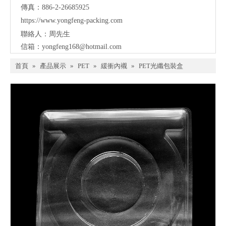
傳真：886-2-26685925
https://www.yongfeng-packing.
com
聯絡人：周先生
信箱：
yongfeng168@hotmail.com
首頁
»
產品展示
»
PET
»
緩衝內襯
»
PET光纖包裝盒