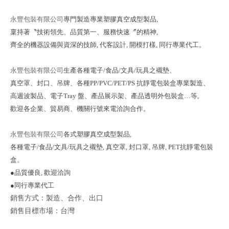
永豐包裝有限公司
專門製造專業塑膠真空成型製品,
稟持著〝技術領先、品質第一、服務快速〞
的精神,
齊全的機器設備與資深的技師, 代客設計, 開模打樣, 同行專業代工。
永豐包裝有限公司
生產各種電子/食品/文具/玩具之襯墊、
真空罩、封口、吊牌、
各種PP/PVC/PET/PS 抗靜電包裝盒專業製造、
高週波製品、電子Tray 盤、
產品展示架、產品透明外包裝盒…等,
歡迎各企業、貿易商、機關行號來電洽詢合作。
永豐包裝有限公司
各式塑膠真空成型製品,
各種電子/食品/文具/玩具之襯墊, 真
空罩, 封口罩, 吊牌, PET抗靜電包裝
盒
。
●品質優良, 歡迎洽詢
●同行專業代工
銷售方式：製造、合作、出口
銷售目標市場：台灣