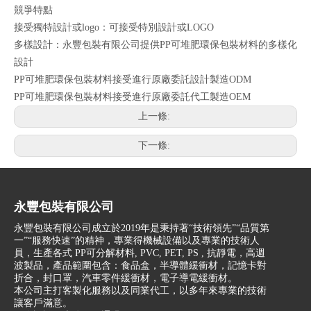
競爭特點
接受獨特設計或logo：可接受特別設計或LOGO
多樣設計：永豐包裝有限公司提供PP可堆肥環保包裝材料的多樣化
設計
PP可堆肥環保包裝材料接受進行原廠委託設計製造ODM
PP可堆肥環保包裝材料接受進行原廠委託代工製造OEM
上一條:
下一條:
永豐包裝有限公司
永豐包裝有限公司成立於2019年是秉持著“技術領先”“品質第
一”“服務快速”的精神，專業得機械設備以及專業的技術人
員，生產各式 PP可分解材料, PVC, PET, PS , 抗靜電，高週
波製品，產品範圍包含：食品盒，半導體緩衝材，記憶卡對
折合，封口罩，汽車零件緩衝材，電子導電緩衝材。
本公司主打客製化服務以及同業代工，以多年來專業的技術
讓客戶滿意。