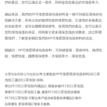
們的產品，您可以滿足這一需求，同時提高您產品的市場競爭力。
總結來說，我們的PP可堆肥環保包裝材料是一種可持續且環保的包
裝解決方案，具有出色的物理性能和堆肥性能。它適用於各種產品
的包裝需求，並符合國際環保標準。使用我們的產品，您可以展示
您對環境保護的承諾，同時吸引更多環保意識的消費者。請立即聯
繫我們，了解更多關於我們的PP可堆肥環保包裝材料的信息。
關鍵詞：PP可堆肥環保包裝材料，可持續發展，環保特性，物理性
能，堆肥性能，國際環保標準，市場競爭力，環保意識。
永豐包裝有限公司
位於台灣-主要製造
PP可堆肥環保包裝材料|封口罩
泡殼工廠|封口罩泡殼 樹林
,
專注
PET封口罩泡殼內襯
設計,
開發多種
PET封口罩泡殼
,
專業
PET封口罩泡殼
工廠, 優質
PET封口罩泡殼
供應商.
PET封口罩泡殼
-可配合客戶提供材質顏色專屬設計製作
品質優良, 歡迎來樣訂製多元服務。