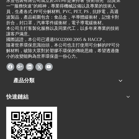
永豐包裝有限公司成立於2019年是秉持著“技術領先”“品質第
一”“服務快速”的精神，專業得機械設備以及專業的技術人
員，生產各式 PP可分解材料, PVC, PET, PS , 抗靜電，高週
波製品，產品範圍包含：食品盒，半導體緩衝材，記憶卡對
折合，封口罩，汽車零件緩衝材，電子導電緩衝材。
本公司主打客製化服務以及同業代工，以多年來專業的技術
讓客戶滿意。
國際認證，本公司已通過ISO22000:2005 & HACCP 。
隨著世界環保意識抬頭，本公司也主打使用可分解的PP可分
解材料，破除大眾對於塑膠不環保的傳統思維，希望透過微
小的改變能夠為世界環保盡一份心力。
產品分類
快速鏈結