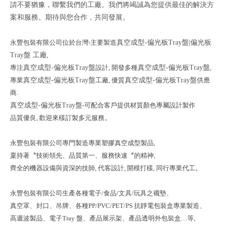
請不要猶豫，聯繫我們的工廠。我們將竭誠為您提供最佳的解決方
案和服務。期待與您合作，共同發展。
永豐包裝有限公司
位於台灣-主要製造
真空成型-偏光板Tray盤|偏光板
Tray盤 工廠
,
專注
真空成型-偏光板Tray盤
設計,
開發多種
真空成型-偏光板Tray盤
,
專業
真空成型-偏光板Tray盤
工廠, 優質
真空成型-偏光板Tray盤
供應
商.
真空成型-偏光板Tray盤
-可配合客戶提供材質顏色專屬設計製作
品質優良, 歡迎來樣訂製多元服務。
永豐包裝有限公司
專門製造專業塑膠真空成型製品,
稟持著〝技術領先、品質第一、服務快速〞
的精神,
齊全的機器設備與資深的技師, 代客設計, 開模打樣, 同行專業代工。
永豐包裝有限公司
生產各種電子/食品/文具/玩具之襯墊、
真空罩、封口、吊牌、
各種PP/PVC/PET/PS 抗靜電包裝盒專業製造、
高週波製品、電子Tray 盤、
產品展示架、產品透明外包裝盒…等,