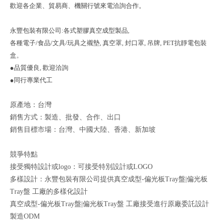
歡迎各企業、貿易商、機關行號來電洽詢合作。
永豐包裝有限公司
:各式塑膠真空成型製品,
各種電子/食品/文具/玩具之襯墊, 真
空罩, 封口罩, 吊牌, PET抗靜電包裝
盒
。
●品質優良, 歡迎洽詢
●同行專業代工
原產地：台灣
銷售方式：製造、批發、合作、出口
銷售目標市場：台灣、中國大陸、香港、新加坡
競爭特點
接受獨特設計或logo：可接受特別設計或LOGO
多樣設計：永豐包裝有限公司提供真空成型-偏光板Tray盤|偏光板
Tray盤 工廠的多樣化設計
真空成型-偏光板Tray盤|偏光板Tray盤 工廠接受進行原廠委託設計
製造ODM