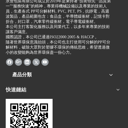
永豐包裝有限公司成立於2019年是秉持著“技術領先”“品質第
一”“服務快速”的精神，專業得機械設備以及專業的技術人
員，生產各式 PP可分解材料, PVC, PET, PS , 抗靜電，高週
波製品，產品範圍包含：食品盒，半導體緩衝材，記憶卡對
折合，封口罩，汽車零件緩衝材，電子導電緩衝材。
本公司主打客製化服務以及同業代工，以多年來專業的技術
讓客戶滿意。
國際認證，本公司已通過ISO22000:2005 & HACCP 。
隨著世界環保意識抬頭，本公司也主打使用可分解的PP可分
解材料，破除大眾對於塑膠不環保的傳統思維，希望透過微
小的改變能夠為世界環保盡一份心力。
產品分類
快速鏈結