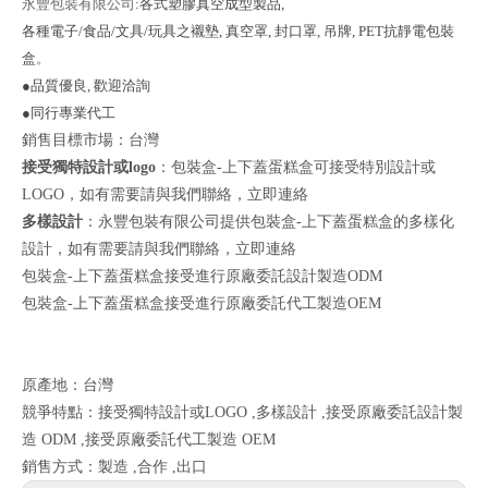
永豐包裝有限公司
:各式塑膠真空成型製品,
各種電子/食品/文具/玩具之襯墊, 真
空罩, 封口罩, 吊牌, PET抗靜電包裝
盒
。
●品質優良, 歡迎洽詢
●同行專業代工
銷售目標市場：台灣
接受獨特設計或logo
：包裝盒-上下蓋蛋糕盒可接受特別設計或
LOGO，如有需要請與我們聯絡，
立即連絡
多樣設計
：永豐包裝有限公司提供包裝盒-上下蓋蛋糕盒的多樣化
設計，如有需要請與我們聯絡，
立即連絡
包裝盒-上下蓋蛋糕盒接受進行原廠委託設計製造ODM
包裝盒-上下蓋蛋糕盒接受進行原廠委託代工製造OEM
原產地：台灣
競爭特點：接受獨特設計或LOGO ,多樣設計 ,接受原廠委託設計製
造 ODM ,接受原廠委託代工製造 OEM
銷售方式：製造 ,合作 ,出口