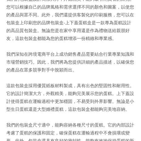
您可以根據自己的品牌風格和需求選擇不同的顏色和圖案，以使您
的產品與眾不同。此外，我們還提供客製化的印刷服務，您可以在
包裝盒上印刷您的品牌包裝盒-上下蓋蛋糕盒是一款專為蛋糕設計
的高品質包裝盒。無論您是在家中享用還是作為禮物送給親朋好
友，這款包裝盒都能為您的蛋糕增添一份精緻和專業感。
我們深知在跨境電商平台上成功銷售產品需要結合行業專業知識和
市場營銷技巧。因此，我們將為您提供詳細的產品描述，以確保您
的產品在眾多競爭對手中脫穎而出。
這款包裝盒採用優質紙板材料製成，具有出色的堅固性和耐用性。
它的設計簡潔大方，外觀精美，能夠完美展示您的蛋糕。上下蓋設
計使得蛋糕在運輸過程中更加穩固，不易受到外界影響。無論是小
型生日蛋糕還是大型婚禮蛋糕，這款包裝盒都能夠完美地容納。
我們的包裝盒尺寸適中，能夠容納各種尺寸的蛋糕。它的內部設計
考慮了蛋糕的保護和固定，確保蛋糕在運輸過程中不會損壞或變
形。此外，包裝盒還具有良好的密封性，能夠有效地保持蛋糕的新