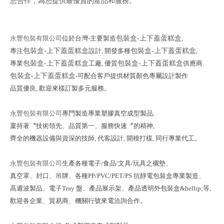
您合作，為您提供最優質的產品和服務。
永豐包裝有限公司
位於台灣-主要製造
包裝盒-上下蓋蛋糕盒
,
專注
包裝盒-上下蓋蛋糕盒
設計,
開發多種
包裝盒-上下蓋蛋糕盒
,
專業
包裝盒-上下蓋蛋糕盒
工廠, 優質
包裝盒-上下蓋蛋糕盒
供應商.
包裝盒-上下蓋蛋糕盒
-可配合客戶提供材質顏色專屬設計製作
品質優良, 歡迎來樣訂製多元服務。
永豐包裝有限公司
專門製造專業塑膠真空成型製品,
稟持著〝技術領先、品質第一、服務快速〞
的精神,
齊全的機器設備與資深的技師, 代客設計, 開模打樣, 同行專業代工。
永豐包裝有限公司
生產各種電子/食品/文具/玩具之襯墊、
真空罩、封口、吊牌、
各種PP/PVC/PET/PS 抗靜電包裝盒專業製造、
高週波製品、電子Tray 盤、
產品展示架、產品透明外包裝盒&hellip;等,
歡迎各企業、貿易商、機關行號來電洽詢合作。