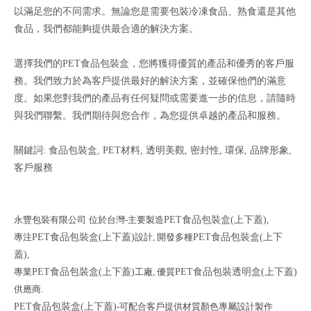
以滿足您的不同需求。無論您是需要包裝冷凍食品、熟食還是其他
食品，我們都能夠提供最合適的解決方案。
選擇我們的PET食品包裝盒，您將獲得優質的產品和優秀的客戶服
務。我們致力於為客戶提供最好的解決方案，並確保他們的滿意
度。如果您對我們的產品有任何疑問或需要進一步的信息，請隨時
與我們聯繫。我們期待與您合作，為您提供卓越的產品和服務。
關鍵詞: 食品包裝盒, PET材料, 透明美觀, 密封性, 環保, 品牌形象,
客戶服務
永豐包裝有限公司
位於台灣-主要製造
PET食品包裝盒(上下蓋)
,
專注
PET食品包裝盒(上下蓋)
設計,
開發多種
PET食品包裝盒(上下
蓋)
,
專業
PET食品包裝盒(上下蓋)
工廠, 優質
PET食品包裝透明盒(上下蓋)
供應商.
PET食品包裝盒(上下蓋)
-可配合客戶提供材質顏色專屬設計製作