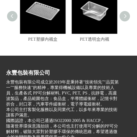
PET塑膠內襯盒
PET透明盒內襯
P
永豐包裝有限公司
永豐包裝有限公司成立於2019年是秉持著“技術領先”“品質第
一”“服務快速”的精神，專業得機械設備以及專業的技術人
員，生產各式 PP可分解材料, PVC, PET, PS , 抗靜電，高週
波製品，產品範圍包含：食品盒，半導體緩衝材，記憶卡對
折合，封口罩，汽車零件緩衝材，電子導電緩衝材。
本公司主打客製化服務以及同業代工，以多年來專業的技術
讓客戶滿意。
國際認證，本公司已通過ISO22000:2005 & HACCP 。
隨著世界環保意識抬頭，本公司也主打使用可分解的PP可分
解材料，破除大眾對於塑膠不環保的傳統思維，希望透過微