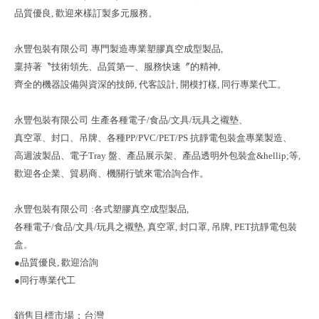
品質優良, 歡迎來樣訂製多元服務。
永豐包裝有限公司
專門製造專業塑膠真空成型製品,
稟持著〝技術領先、品質第一、服務快速〞
的精神,
齊全的機器設備與資深的技師, 代客設計, 開模打樣, 同行專業代工。
永豐包裝有限公司
生產各種電子/食品/文具/玩具之襯墊、
真空罩、封口、吊牌、
各種PP/PVC/PET/PS 抗靜電包裝盒專業製造、
高週波製品、電子Tray 盤、
產品展示架、產品透明外包裝盒&hellip;等,
歡迎各企業、貿易商、機關行號來電洽詢合作。
永豐包裝有限公司
:各式塑膠真空成型製品,
各種電子/食品/文具/玩具之襯墊, 真
空罩, 封口罩, 吊牌, PET抗靜電包裝
盒
。
●品質優良, 歡迎洽詢
●同行專業代工
銷售目標市場：台灣