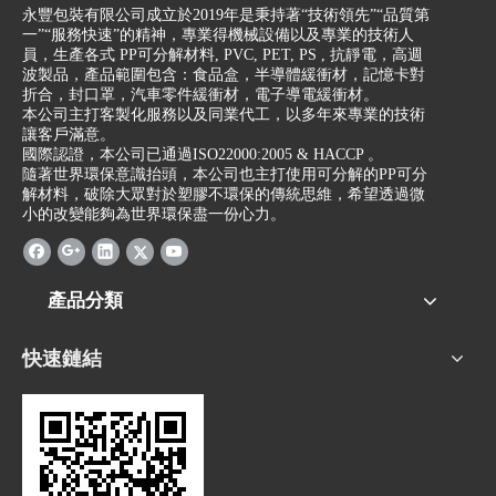
永豐包裝有限公司成立於2019年是秉持著“技術領先”“品質第
一”“服務快速”的精神，專業得機械設備以及專業的技術人
員，生產各式 PP可分解材料, PVC, PET, PS , 抗靜電，高週
波製品，產品範圍包含：食品盒，半導體緩衝材，記憶卡對
折合，封口罩，汽車零件緩衝材，電子導電緩衝材。
本公司主打客製化服務以及同業代工，以多年來專業的技術
讓客戶滿意。
國際認證，本公司已通過ISO22000:2005 & HACCP 。
隨著世界環保意識抬頭，本公司也主打使用可分解的PP可分
解材料，破除大眾對於塑膠不環保的傳統思維，希望透過微
小的改變能夠為世界環保盡一份心力。
產品分類
快速鏈結