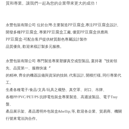
質和專業。讓我們一起為您的企業帶來更大的成功！
永
豐包裝有限公司
位於台灣-主要製造
PP豆腐盒
,專注
PP豆腐盒
設計,
開發多種
PP豆腐盒
, 專業
PP豆腐盒
工廠, 優質
PP豆腐盒
供應商.
PP豆腐盒
-可配合客戶提供材質顏色專屬設計製作
品質優良, 歡迎來樣訂製多元服務。
永豐包裝有限公司
專門製造專業塑膠真空成型製品, 稟持著〝技術領
先、品質第一、服務快速〞
的精神, 齊全的機器設備與資深的技師, 代客設計, 開模打樣, 同行專業代
工。
生產各種電子/食品/文具/玩具之襯墊、真空罩、封口、吊牌、
各種PP/PVC/PET/PS 抗靜電包裝盒專業製造、高週波製品、電子Tray
盤、
產品展示架、產品透明外包裝盒&hellip;等, 歡迎各企業、貿易商、機關
行號來電洽詢合作。