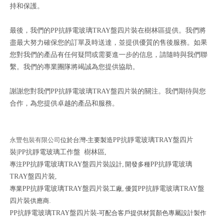
持和保護。
最後，我們的PP抗靜電玻璃TRAY盤四片裝在樹林區提供。我們將
盡最大努力確保您的訂單及時送達，並提供優質的售後服務。如果
您對我們的產品有任何疑問或需要進一步的信息，請隨時與我們聯
繫。我們的專業團隊將竭誠為您提供協助。
謝謝您對我們PP抗靜電玻璃TRAY盤四片裝的關注。我們期待與您
合作，為您提供卓越的產品和服務。
永豐包裝有限公司
位於台灣-主要製造
PP抗靜電玻璃TRAY盤四片
裝|PP抗靜電玻璃工作盤 樹林區
,
專注
PP抗靜電玻璃TRAY盤四片裝
設計,
開發多種
PP抗靜電玻璃
TRAY盤四片裝
,
專業
PP抗靜電玻璃TRAY盤四片裝
工廠, 優質
PP抗靜電玻璃TRAY盤
四片裝
供應商.
PP抗靜電玻璃TRAY盤四片裝
-可配合客戶提供材質顏色專屬設計製作