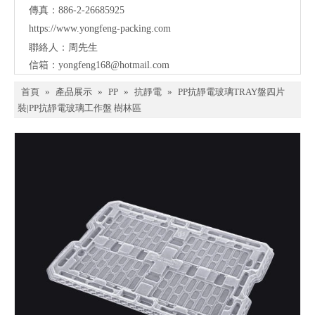
傳真：886-2-26685925
https://www.yongfeng-packing.
com
聯絡人：周先生
信箱：
yongfeng168@hotmail.com
首頁
»
產品展示
»
PP
»
抗靜電
»
PP抗靜電玻璃TRAY盤四片
裝|PP抗靜電玻璃工作盤 樹林區