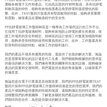
運輸各種電子元件和產品。它由高品質的PP材料製成，具有抗靜電
和耐高溫的特性，能夠有效地保護產品免受靜電和溫度變化的影
響。此外，TRAY盤四片裝還具有堅固耐用的特點，能夠承受重壓
和震動，確保產品在運輸過程中的安全性。
PP抗靜電玻璃工作盤樹林區是一種專為工作場所設計的工作平台。
它採用了抗靜電玻璃材料，能夠有效地防止靜電的產生和累積，保
護工作場所的安全和穩定。樹林區的設計使得工作盤更加穩固和耐
用，能夠承受長時間的使用和重負荷的工作。此外，工作盤還具有
防滑和防刮損的特點，確保工作的順利進行。
我們的產品不僅具有優異的性能，還提供了全面的解決方案。無論
您是需要客製化的設計還是代工生產，我們都能夠根據您的需求提
供最佳的解決方案。我們擁有專業的團隊和先進的設備，能夠確保
產品的質量和交貨時間。我們還提供全面的售後服務，以確保客戶
的滿意度。
無論您是在電子行業還是其他製造業，我們的PP抗靜電玻璃TRAY
盤四片裝和PP抗靜電玻璃工作盤樹林區都是您的理想選擇。我們的
產品不僅能夠提供優異的性能和保護，還能夠滿足您的特定需求。
請聯繫我們的專業團隊，了解更多關於我們產品的信息和服務。我
們期待與您合作，為您提供最佳的解決方案。