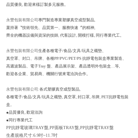
品質優良, 歡迎來樣訂製多元服務。
永豐包裝有限公司
專門製造專業塑膠真空成型製品,
稟持著〝技術領先、品質第一、服務快速〞
的精神,
齊全的機器設備與資深的技師, 代客設計, 開模打樣, 同行專業代工。
永豐包裝有限公司
生產各種電子/食品/文具/玩具之襯墊、
真空罩、封口、吊牌、
各種PP/PVC/PET/PS 抗靜電包裝盒專業製造、
高週波製品、電子Tray 盤、
產品展示架、產品透明外包裝盒…等,
歡迎各企業、貿易商、機關行號來電洽詢合作。
永豐包裝有限公司
:各式塑膠真空成型製品,
各種電子/食品/文具/玩具之襯墊, 真
空罩, 封口罩, 吊牌, PET抗靜電包裝
盒
。
●品質優良, 歡迎洽詢
●同行專業代工
PP抗靜電玻璃TRAY盤,PP面板TRAY盤,PP抗靜電TRAY盤
生產規格尺寸:6.9吋~11.7吋