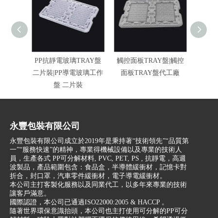
PP抗靜電玻璃TRAY盤
觸控面板TRAY盤|觸控
PP T
二片裝|PP導電玻璃工作
面板TRAY盤代工廠
玻
盤 二片裝
永豐包裝有限公司
永豐包裝有限公司成立於2019年是秉持著“技術領先”“品質第
一”“服務快速”的精神，專業得機械設備以及專業的技術人
員，生產各式 PP可分解材料, PVC, PET, PS , 抗靜電，高週
波製品，產品範圍包含：食品盒，半導體緩衝材，記憶卡對
折合，封口罩，汽車零件緩衝材，電子導電緩衝材。
本公司主打客製化服務以及同業代工，以多年來專業的技術
讓客戶滿意。
國際認證，本公司已通過ISO22000:2005 & HACCP 。
隨著世界環保意識抬頭，本公司也主打使用可分解的PP可分